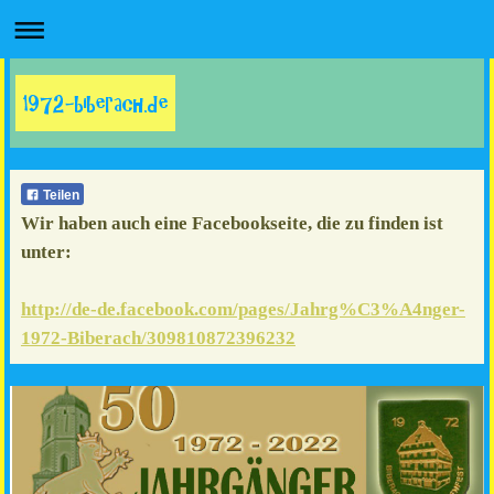
Teilen
Wir haben auch eine Facebookseite, die zu finden ist
unter:
http://de-de.facebook.com/pages/Jahrg%C3%A4nger-
1972-Biberach/309810872396232